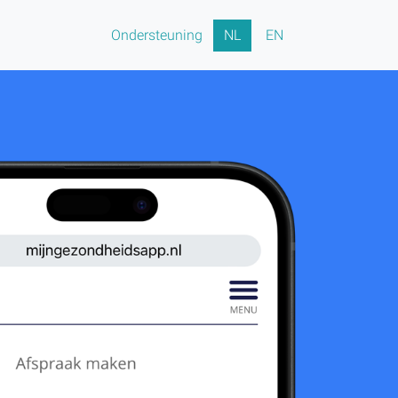
(huidig)
Ondersteuning
NL
EN