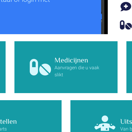
Medicijnen
Aanvragen die u vaak
slikt
tellen
Uit
arts
Van b