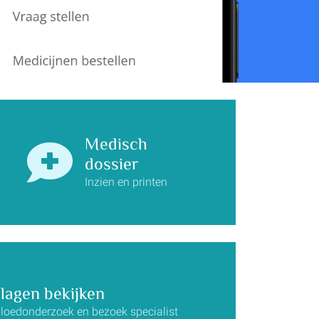
Medisch
dossier
Inzien en printen
slagen bekijken
loedonderzoek en bezoek specialist