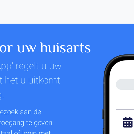
r uw huisarts
pp' regelt u uw
 het u uitkomt
g.
bezoek aan de
 toegang te geven
taal of login met