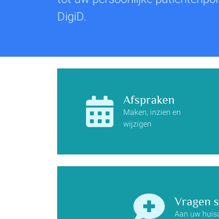
DigiD.
Afspraken
Maken, inzien en
wijzigen
Vragen s
Aan uw huis